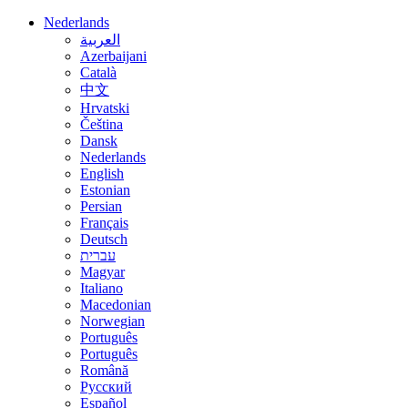
Nederlands
العربية
Azerbaijani
Català
中文
Hrvatski
Čeština
Dansk
Nederlands
English
Estonian
Persian
Français
Deutsch
עברית
Magyar
Italiano
Macedonian
Norwegian
Português
Português
Română
Русский
Español