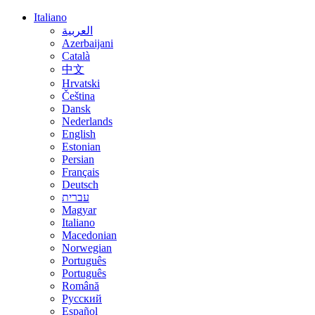
Italiano
العربية
Azerbaijani
Català
中文
Hrvatski
Čeština
Dansk
Nederlands
English
Estonian
Persian
Français
Deutsch
עברית
Magyar
Italiano
Macedonian
Norwegian
Português
Português
Română
Русский
Español