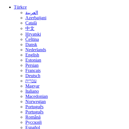
Türkçe
العربية
Azerbaijani
Català
中文
Hrvatski
Čeština
Dansk
Nederlands
English
Estonian
Persian
Français
Deutsch
עברית
Magyar
Italiano
Macedonian
Norwegian
Português
Português
Română
Русский
Español