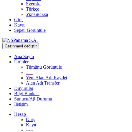
Svenska
Türkçe
Українська
Giriş
Kayıt
Sepeti Görüntüle
Gezinmeyi değiştir
Ana Sayfa
Ürünler
Tümünü Görüntüle
-----
Yeni Alan Adı Kaydet
Alan Adı Transfer
Duyurular
Bilgi Bankası
Sunucu/Ağ Durumu
İletişim
Hesap
Giriş
Kayıt
-----