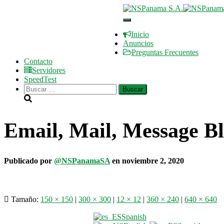
Registrarse
Cambiar
Área de Cliente
modo
Tienda
Inicio
de
Bienvenidos a NSPanama S.A.
Anuncios
navegación
Preguntas Frecuentes
Contacto
Servidores
SpeedTest
Buscar:
Email, Mail, Message Bl
Publicado por
@NSPanamaSA
en
noviembre 2, 2020
Tamaño:
150 × 150
|
300 × 300
|
12 × 12
|
360 × 240
|
640 × 640
Spanish